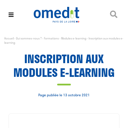
Accueil
-
Qui sommes-nous ?
-
Formations
-
Modules e-learning
-
Inscription aux modules e-
learning
INSCRIPTION AUX
MODULES E-LEARNING
Page publiée le 13 octobre 2021