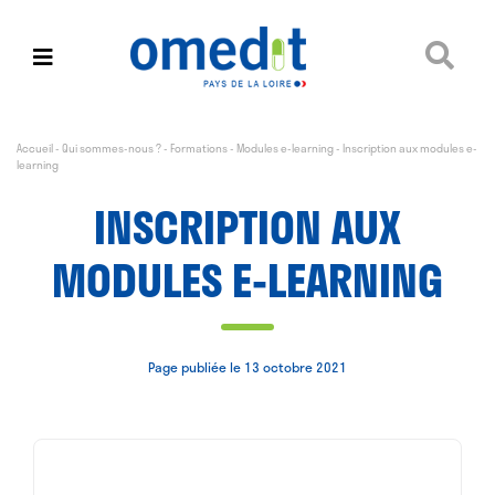
Accueil
-
Qui sommes-nous ?
-
Formations
-
Modules e-learning
-
Inscription aux modules e-
learning
INSCRIPTION AUX
MODULES E-LEARNING
Page publiée le 13 octobre 2021