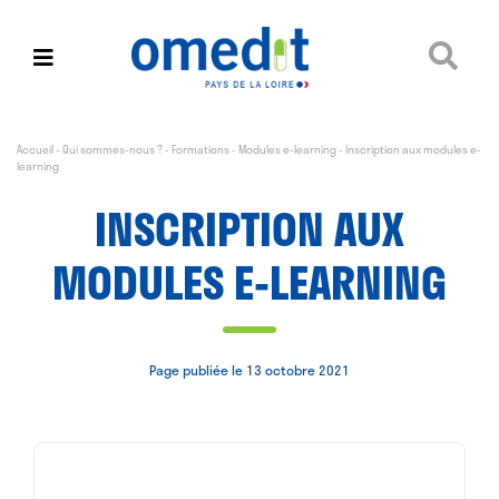
Accueil
-
Qui sommes-nous ?
-
Formations
-
Modules e-learning
-
Inscription aux modules e-
learning
INSCRIPTION AUX
MODULES E-LEARNING
Page publiée le 13 octobre 2021