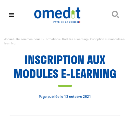
Accueil
-
Qui sommes-nous ?
-
Formations
-
Modules e-learning
-
Inscription aux modules e-
learning
INSCRIPTION AUX
MODULES E-LEARNING
Page publiée le 13 octobre 2021