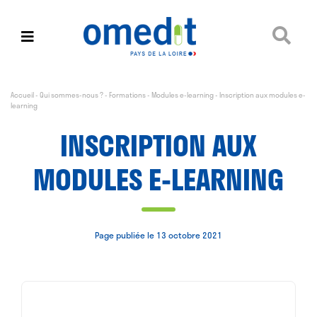
Accueil
-
Qui sommes-nous ?
-
Formations
-
Modules e-learning
-
Inscription aux modules e-
learning
INSCRIPTION AUX
MODULES E-LEARNING
Page publiée le 13 octobre 2021