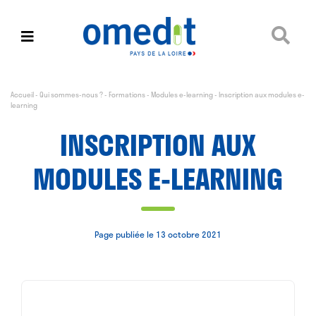
Accueil
-
Qui sommes-nous ?
-
Formations
-
Modules e-learning
-
Inscription aux modules e-
learning
INSCRIPTION AUX
MODULES E-LEARNING
Page publiée le 13 octobre 2021