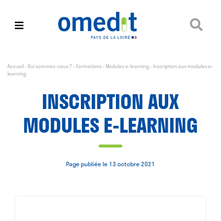
Accueil
-
Qui sommes-nous ?
-
Formations
-
Modules e-learning
-
Inscription aux modules e-
learning
INSCRIPTION AUX
MODULES E-LEARNING
Page publiée le 13 octobre 2021