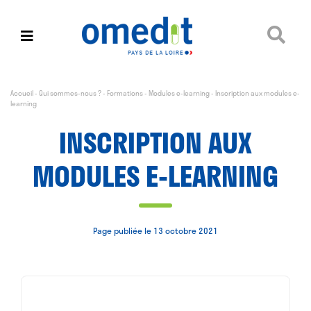
Accueil
-
Qui sommes-nous ?
-
Formations
-
Modules e-learning
-
Inscription aux modules e-
learning
INSCRIPTION AUX
MODULES E-LEARNING
Page publiée le 13 octobre 2021