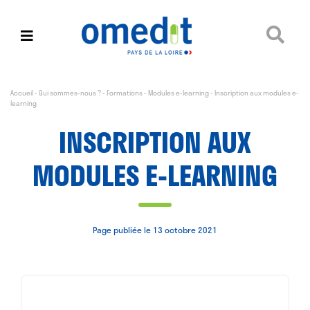
Accueil
-
Qui sommes-nous ?
-
Formations
-
Modules e-learning
-
Inscription aux modules e-
learning
INSCRIPTION AUX
MODULES E-LEARNING
Page publiée le 13 octobre 2021