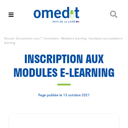
Accueil
-
Qui sommes-nous ?
-
Formations
-
Modules e-learning
-
Inscription aux modules e-
learning
INSCRIPTION AUX
MODULES E-LEARNING
Page publiée le 13 octobre 2021