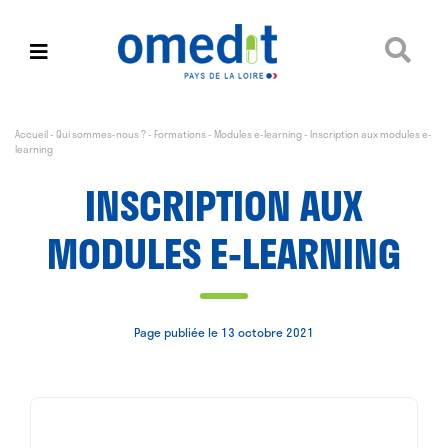
Accueil
-
Qui sommes-nous ?
-
Formations
-
Modules e-learning
-
Inscription aux modules e-
learning
INSCRIPTION AUX
MODULES E-LEARNING
Page publiée le 13 octobre 2021