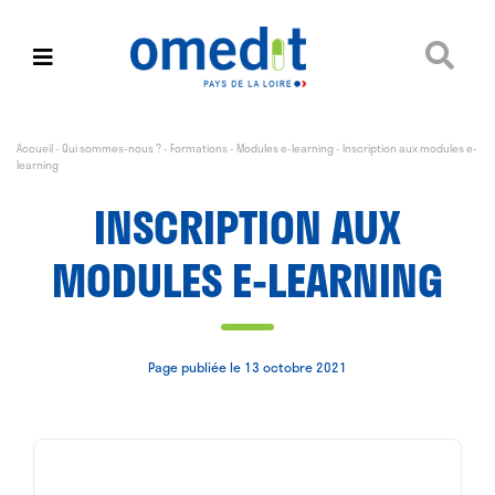
Accueil
-
Qui sommes-nous ?
-
Formations
-
Modules e-learning
-
Inscription aux modules e-
learning
INSCRIPTION AUX
MODULES E-LEARNING
Page publiée le 13 octobre 2021