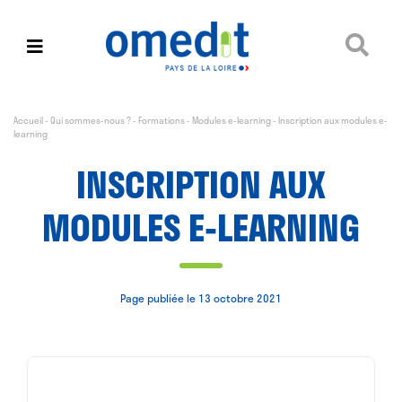
Accueil
-
Qui sommes-nous ?
-
Formations
-
Modules e-learning
-
Inscription aux modules e-
learning
INSCRIPTION AUX
MODULES E-LEARNING
Page publiée le 13 octobre 2021