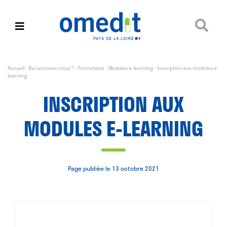
Accueil
-
Qui sommes-nous ?
-
Formations
-
Modules e-learning
-
Inscription aux modules e-
learning
INSCRIPTION AUX
MODULES E-LEARNING
Page publiée le 13 octobre 2021