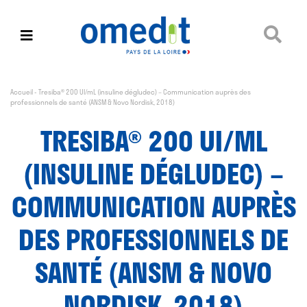
Accueil
-
Tresiba® 200 UI/mL (insuline dégludec) – Communication auprès des
professionnels de santé (ANSM & Novo Nordisk, 2018)
TRESIBA® 200 UI/ML
(INSULINE DÉGLUDEC) –
COMMUNICATION AUPRÈS
DES PROFESSIONNELS DE
SANTÉ (ANSM & NOVO
NORDISK, 2018)