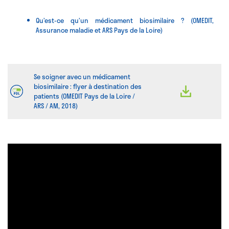
Qu’est-ce qu’un médicament biosimilaire ? (OMEDIT,
Assurance maladie et ARS Pays de la Loire)
Se soigner avec un médicament
biosimilaire : flyer à destination des
patients (OMEDIT Pays de la Loire /
ARS / AM, 2018)