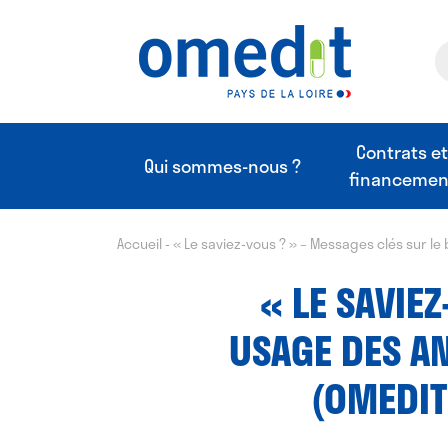
Contrats e
Qui sommes-nous ?
financemen
Accueil
-
« Le saviez-vous ? » – Messages clés sur le
« LE SAVIE
USAGE DES AN
(OMEDIT