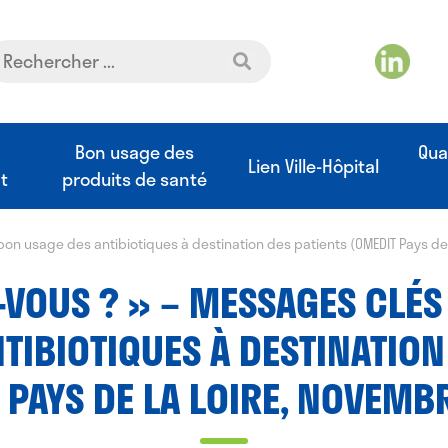
t
Bon usage des
Qua
Lien Ville-Hôpital
t
produits de santé
 bon usage des antibiotiques à destination des patients (OMEDIT Pays d
Z-VOUS ? » – MESSAGES CLÉS
TIBIOTIQUES À DESTINATION
 PAYS DE LA LOIRE, NOVEMB