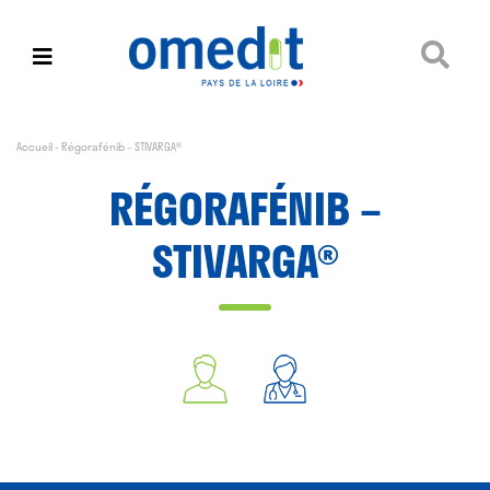
Accueil
-
Régorafénib – STIVARGA®
RÉGORAFÉNIB –
STIVARGA®