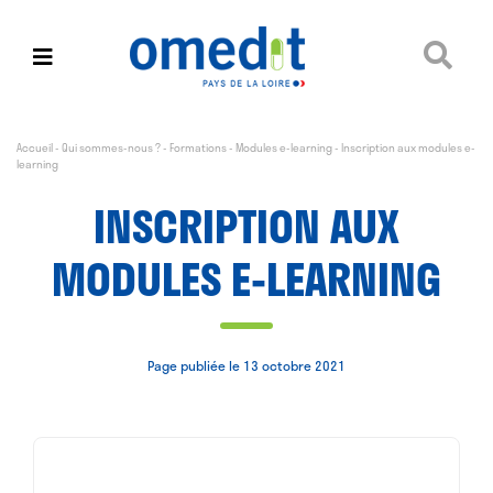
Accueil
-
Qui sommes-nous ?
-
Formations
-
Modules e-learning
-
Inscription aux modules e-
learning
INSCRIPTION AUX
MODULES E-LEARNING
Page publiée le 13 octobre 2021