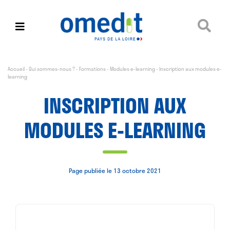
Accueil
-
Qui sommes-nous ?
-
Formations
-
Modules e-learning
-
Inscription aux modules e-
learning
INSCRIPTION AUX
MODULES E-LEARNING
Page publiée le 13 octobre 2021