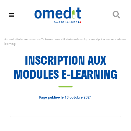
Accueil
-
Qui sommes-nous ?
-
Formations
-
Modules e-learning
-
Inscription aux modules e-
learning
INSCRIPTION AUX
MODULES E-LEARNING
Page publiée le 13 octobre 2021