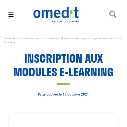
Accueil
-
Qui sommes-nous ?
-
Formations
-
Modules e-learning
-
Inscription aux modules e-
learning
INSCRIPTION AUX
MODULES E-LEARNING
Page publiée le 13 octobre 2021