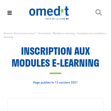
Accueil
-
Qui sommes-nous ?
-
Formations
-
Modules e-learning
-
Inscription aux modules e-
learning
INSCRIPTION AUX
MODULES E-LEARNING
Page publiée le 13 octobre 2021