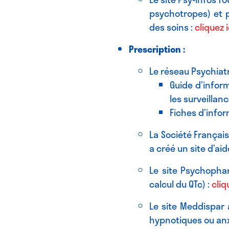
psychotropes) et p
des soins :
cliquez i
Prescription :
Le réseau Psychiat
Guide d’infor
les surveillan
Fiches d’info
La Société Français
a créé un site d’ai
Le site Psychophar
calcul du QTc) :
cliq
Le site Meddispar
hypnotiques ou anx