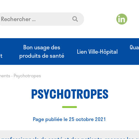
t
Bon usage des
Qua
Lien Ville-Hôpital
t
produits de santé
ments
-
Psychotropes
PSYCHOTROPES
Page publiée le 25 octobre 2021