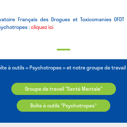
rvatoire Français des Drogues et Toxicomanies OFDT 
sychotropes :
cliquez ici
te à outils « Psychotropes » et notre groupe de travail
Groupe de travail "Santé Mentale"
Boîte à outils "Psychotropes"