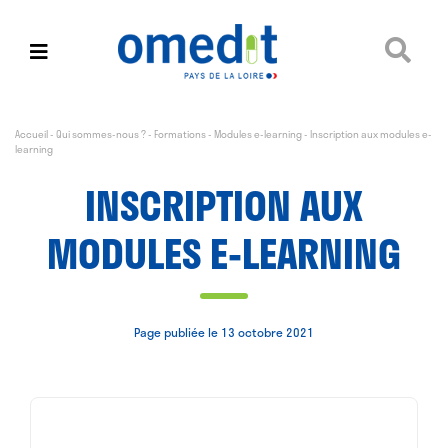
Accueil
-
Qui sommes-nous ?
-
Formations
-
Modules e-learning
-
Inscription aux modules e-
learning
INSCRIPTION AUX
MODULES E-LEARNING
Page publiée le 13 octobre 2021