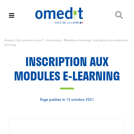
Accueil
-
Qui sommes-nous ?
-
Formations
-
Modules e-learning
-
Inscription aux modules e-
learning
INSCRIPTION AUX
MODULES E-LEARNING
Page publiée le 13 octobre 2021