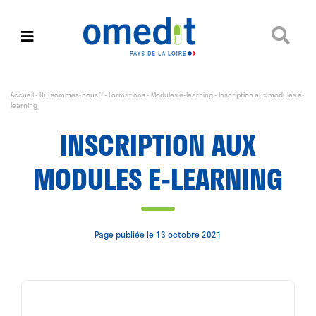
Accueil
-
Qui sommes-nous ?
-
Formations
-
Modules e-learning
-
Inscription aux modules e-
learning
INSCRIPTION AUX
MODULES E-LEARNING
Page publiée le 13 octobre 2021